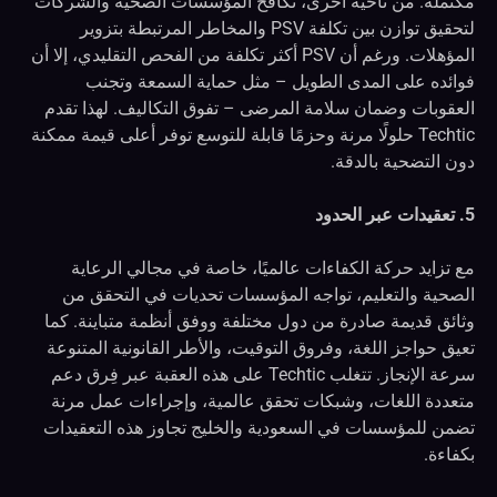
مكتملة. من ناحية أخرى، تكافح المؤسسات الصحية والشركات
لتحقيق توازن بين تكلفة PSV والمخاطر المرتبطة بتزوير
المؤهلات. ورغم أن PSV أكثر تكلفة من الفحص التقليدي، إلا أن
فوائده على المدى الطويل – مثل حماية السمعة وتجنب
العقوبات وضمان سلامة المرضى – تفوق التكاليف. لهذا تقدم
Techtic حلولًا مرنة وحزمًا قابلة للتوسع توفر أعلى قيمة ممكنة
دون التضحية بالدقة.
5. تعقيدات عبر الحدود
مع تزايد حركة الكفاءات عالميًا، خاصة في مجالي الرعاية
الصحية والتعليم، تواجه المؤسسات تحديات في التحقق من
وثائق قديمة صادرة من دول مختلفة ووفق أنظمة متباينة. كما
تعيق حواجز اللغة، وفروق التوقيت، والأطر القانونية المتنوعة
سرعة الإنجاز. تتغلب Techtic على هذه العقبة عبر فِرق دعم
متعددة اللغات، وشبكات تحقق عالمية، وإجراءات عمل مرنة
تضمن للمؤسسات في السعودية والخليج تجاوز هذه التعقيدات
بكفاءة.