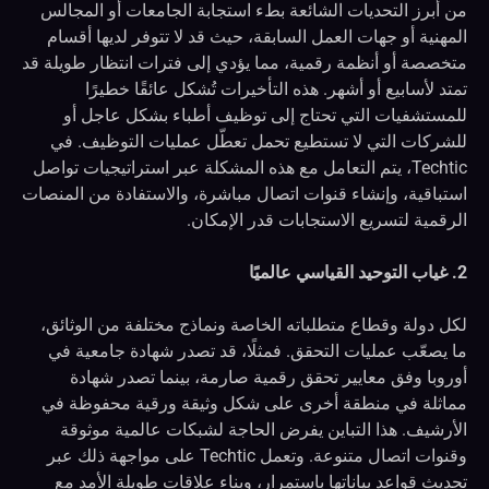
من أبرز التحديات الشائعة بطء استجابة الجامعات أو المجالس
المهنية أو جهات العمل السابقة، حيث قد لا تتوفر لديها أقسام
متخصصة أو أنظمة رقمية، مما يؤدي إلى فترات انتظار طويلة قد
تمتد لأسابيع أو أشهر. هذه التأخيرات تُشكل عائقًا خطيرًا
للمستشفيات التي تحتاج إلى توظيف أطباء بشكل عاجل أو
للشركات التي لا تستطيع تحمل تعطّل عمليات التوظيف. في
Techtic، يتم التعامل مع هذه المشكلة عبر استراتيجيات تواصل
استباقية، وإنشاء قنوات اتصال مباشرة، والاستفادة من المنصات
الرقمية لتسريع الاستجابات قدر الإمكان.
2. غياب التوحيد القياسي عالميًا
لكل دولة وقطاع متطلباته الخاصة ونماذج مختلفة من الوثائق،
ما يصعّب عمليات التحقق. فمثلًا، قد تصدر شهادة جامعية في
أوروبا وفق معايير تحقق رقمية صارمة، بينما تصدر شهادة
مماثلة في منطقة أخرى على شكل وثيقة ورقية محفوظة في
الأرشيف. هذا التباين يفرض الحاجة لشبكات عالمية موثوقة
وقنوات اتصال متنوعة. وتعمل Techtic على مواجهة ذلك عبر
تحديث قواعد بياناتها باستمرار، وبناء علاقات طويلة الأمد مع