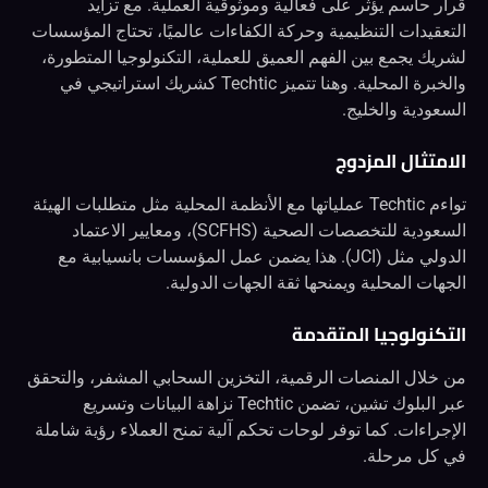
قرار حاسم يؤثر على فعالية وموثوقية العملية. مع تزايد
التعقيدات التنظيمية وحركة الكفاءات عالميًا، تحتاج المؤسسات
لشريك يجمع بين الفهم العميق للعملية، التكنولوجيا المتطورة،
والخبرة المحلية. وهنا تتميز Techtic كشريك استراتيجي في
السعودية والخليج.
الامتثال المزدوج
تواءم Techtic عملياتها مع الأنظمة المحلية مثل متطلبات الهيئة
السعودية للتخصصات الصحية (SCFHS)، ومعايير الاعتماد
الدولي مثل (JCI). هذا يضمن عمل المؤسسات بانسيابية مع
الجهات المحلية ويمنحها ثقة الجهات الدولية.
التكنولوجيا المتقدمة
من خلال المنصات الرقمية، التخزين السحابي المشفر، والتحقق
عبر البلوك تشين، تضمن Techtic نزاهة البيانات وتسريع
الإجراءات. كما توفر لوحات تحكم آلية تمنح العملاء رؤية شاملة
في كل مرحلة.